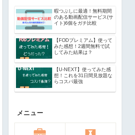
暇つぶしに最適！無料期間
のある動画配信サービス(サ
イト)6個をガチ比較
【FODプレミアム】使って
みた感想！2週間無料で試
してみた結果は？
【U-NEXT】使ってみた感
想！これを31日間見放題な
らコスパ最強
メニュー